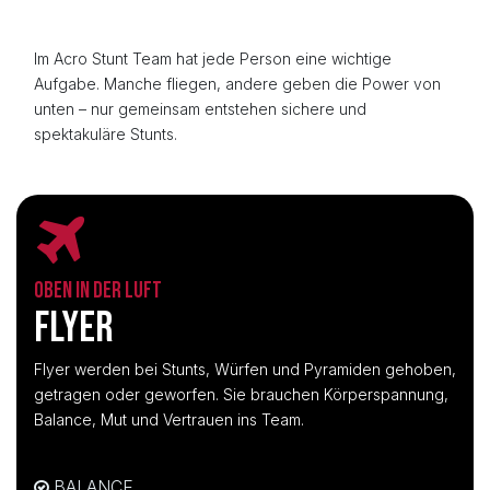
Im Acro Stunt Team hat jede Person eine wichtige
Aufgabe. Manche fliegen, andere geben die Power von
unten – nur gemeinsam entstehen sichere und
spektakuläre Stunts.
OBEN IN DER LUFT
FLYER
Flyer werden bei Stunts, Würfen und Pyramiden gehoben,
getragen oder geworfen. Sie brauchen Körperspannung,
Balance, Mut und Vertrauen ins Team.
BALANCE