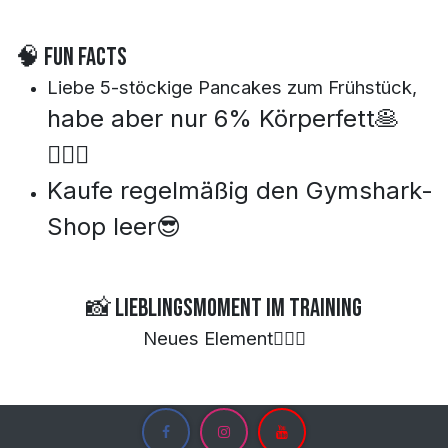
🧠 Fun Facts
Liebe 5-stöckige Pancakes zum Frühstück,
habe aber nur 6% Körperfett🥞
🏋🏼‍♀️
Kaufe regelmäßig den Gymshark-
Shop leer😎
📸 Lieblingsmoment im Training
Neues Element🤸🏽‍♂️